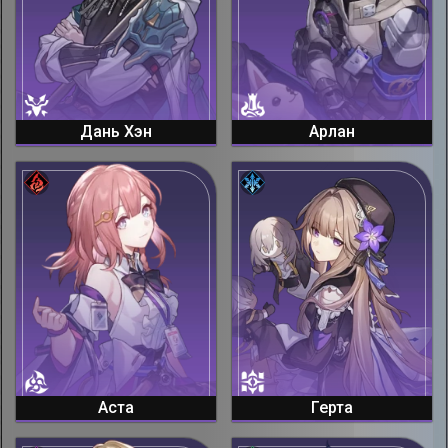
Дань Хэн
Арлан
Аста
Герта