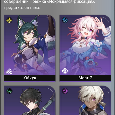
совершении Прыжка «Искрящаяся фиксация»,
представлен ниже.
Юйкун
Март 7