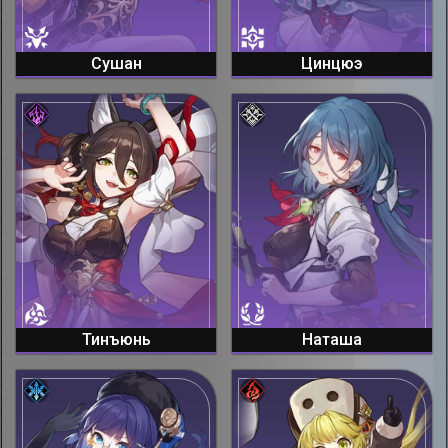
Сушан
Цинцюэ
Тинъюнь
Наташа