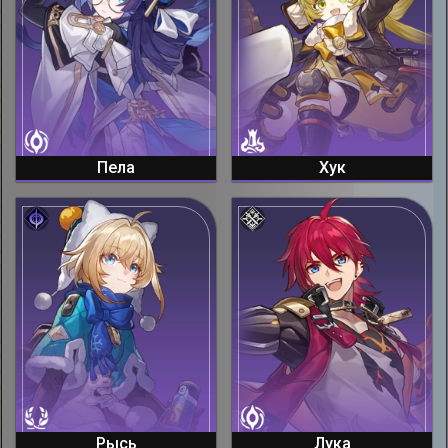
Пела
Хук
Рысь
Лука