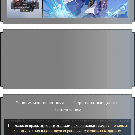
Условия использования
Персональные данные
Написать нам
Copyright © gamemeta.ru, 2021—2026. Не является аффилированным и
Продолжая просматривать этот сайт, вы соглашаетесь с
условиями
не связан с компанией - разработчиком игры.
использования
и
политикой обработки персональных данных
.
Использование любых материалов сайта без согласования с