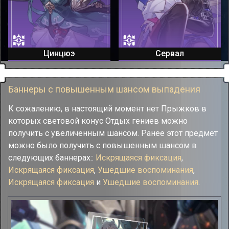
Цинцюэ
Сервал
Баннеры с повышенным шансом выпадения
К сожалению, в настоящий момент нет Прыжков в
которых световой конус Отдых гениев можно
получить с увеличенным шансом. Ранее этот предмет
можно было получить с повышенным шансом в
следующих баннерах::
Искрящаяся фиксация
,
Искрящаяся фиксация
,
Ушедшие воспоминания
,
Искрящаяся фиксация
и
Ушедшие воспоминания
.