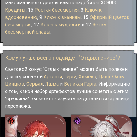
максимального уровня вам понадобится: 308000
Кредиты
, 15
Ростки бессмертия
, 3
Ключ к
вдохновению
, 9
Ключ к знаниям
, 15
Эфирный цветок
бессмертия
, 12
Ключ к мудрости
и 12
Ветвь
бессмертной славы
.
Кому лучше всего подойдет "Отдых гениев"?
Световой конус "Отдых гениев" может быть полезен
для персонажей
Аргенти
,
Герта
,
Химеко
,
Цзин Юань
,
Цинцюэ
,
Сервал
,
Яшма
и
Великая Герта
. Информацию
о том, какой набор артефактов лучше сочетать с этим
"оружием" вы можете изучить на детальной странице
персонажа.