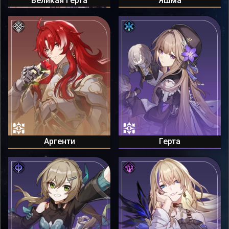
Великая Герта
Яшма
Аргенти
Герта