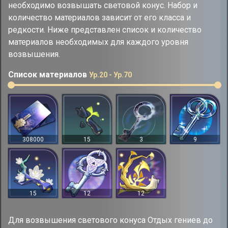
необходимо возвышать световой конус. Набор и
количество материалов зависит от его класса и
редкости. Ниже представлен список и количество
материалов необходимых для каждого уровня
возвышения.
Список материалов
Ур.20 - Ур.70
308000
15
3
9
15
12
12
Для возвышения светового конуса Отдых гениев до