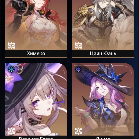
Химеко
Цзин Юань