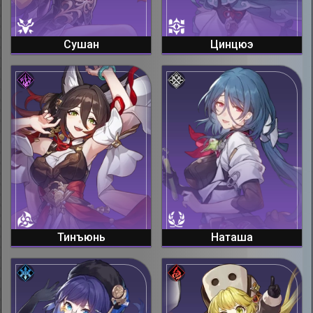
Сушан
Цинцюэ
Тинъюнь
Наташа