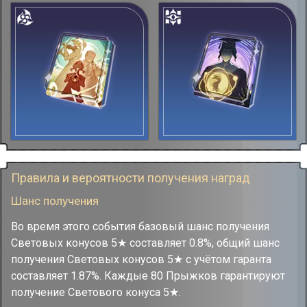
Правила и вероятности получения наград
Шанс получения
Во время этого события базовый шанс получения
Световых конусов 5★ составляет 0.8%, общий шанс
получения Световых конусов 5★ с учётом гаранта
составляет 1.87%. Каждые 80 Прыжков гарантируют
получение Светового конуса 5★.