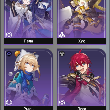
Пела
Хук
Рысь
Лука