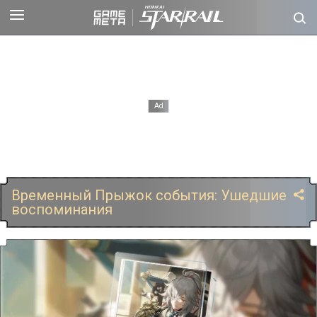
Временный Прыжок события: Ушедшие
воспоминания