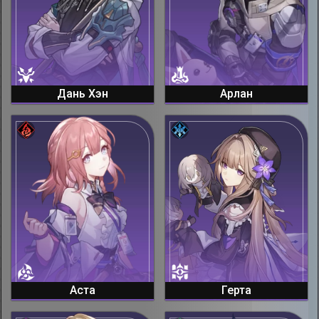
Дань Хэн
Арлан
Аста
Герта