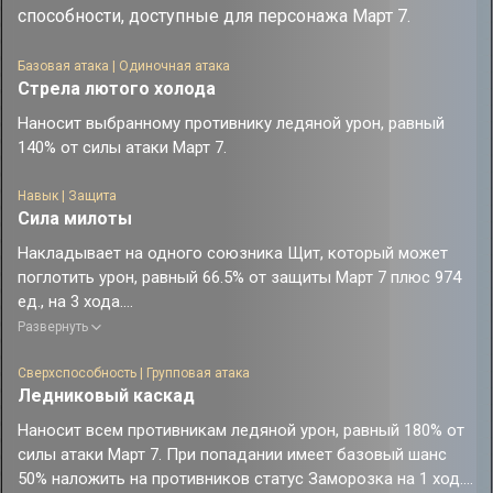
способности, доступные для персонажа Март 7.
Базовая атака | Одиночная атака
Стрела лютого холода
Наносит выбранному противнику ледяной урон, равный
140% от силы атаки Март 7.
Навык | Защита
Сила милоты
Накладывает на одного союзника Щит, который может
поглотить урон, равный 66.5% от защиты Март 7 плюс 974
ед., на 3 хода.
Если текущее НР этого союзника выше или равно 30%, его
Развернуть
вероятность быть атакованным противниками
повышается.
Сверхспособность | Групповая атака
Ледниковый каскад
Наносит всем противникам ледяной урон, равный 180% от
силы атаки Март 7. При попадании имеет базовый шанс
50% наложить на противников статус Заморозка на 1 ход.