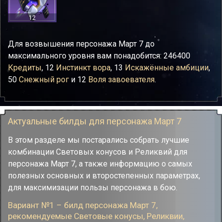
12
Для возвышения персонажа Март 7 до
максимального уровня вам понадобится: 246400
Кредиты
, 12
Инстинкт вора
, 13
Искажённые амбиции
,
50
Снежный рог
и 12
Воля завоевателя
.
Актуальные билды для персонажа Март 7
В этом разделе мы постарались собрать лучшие
комбинации Световых конусов и Реликвий для
персонажа Март 7, а также информацию о самых
полезных основных и второстепенных параметрах,
для максимизации пользы персонажа в бою.
Вариант №1 – билд персонажа Март 7,
рекомендуемые Cветовые конусы, Реликвии,