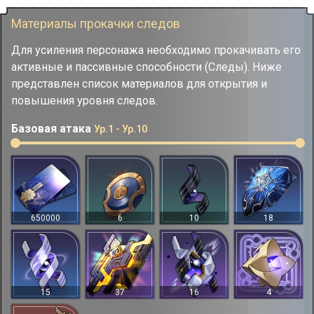
Материалы прокачки следов
Для усиления персонажа необходимо прокачивать его
активные и пассивные способности (Следы). Ниже
представлен список материалов для открытия и
повышения уровня следов.
Базовая атака
Ур.1 - Ур.10
650000
6
10
18
15
37
16
4