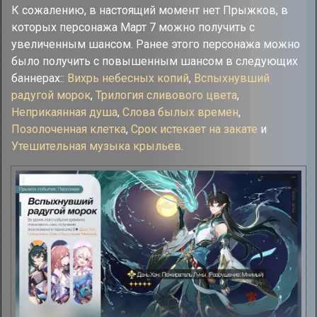
К сожалению, в настоящий момент нет Прыжков, в
которых персонажа Март 7 можно получить с
увеличенным шансом. Ранее этого персонажа можно
было получить с повышенным шансом в следующих
баннерах::
Вихрь небесных копий
,
Вспыхнувший
радугой морок
,
Трилогия сливового цвета
,
Неприкаянная душа
,
Слова былых времен
,
Позолоченная клетка
,
Срок истекает на закате
и
Утешительная музыка крыльев
.