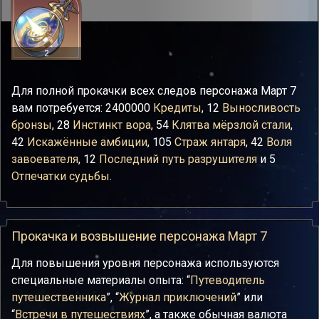
2
Для полной прокачки всех следов персонажа Март 7
вам потребуется: 2400000
Кредиты
, 12
Выносливость
бронзы
, 28
Инстинкт вора
, 54
Клятва мёрзлой стали
,
42
Искажённые амбиции
, 105
Страж янтаря
, 42
Воля
завоевателя
, 12
Последний путь разрушителя
и 5
Отпечатки судьбы
.
Прокачка и возвышение персонажа Март 7
Для повышения уровня персонажа используются
специальные материалы опыта: “
Путеводитель
путешественника
”, “
Журнал приключений
” или
“
Встречи в путешествиях
”, а также обычная валюта