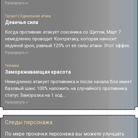
Противник со статусом Заморозка не может совершать
Развернуть
действий и будет получать дополнительный ледяной урон,
равный 75% от силы атаки Март 7, в начале каждого хода.
Талант | Одиночная атака
Девичья сила
Когда противник атакует союзника со Щитом, Март 7
немедленно проводит Контратаку, которая наносит
ледяной урон, равный 125% от её силы атаки. Этот эффект
может сработать не более 2 раз за ход.
Развернуть
Техника
Замораживающая красота
Немедленно атакует противника и после начала боя имеет
базовый шанс 100% наложить на случайного противника
статус Заморозка на 1 ход.
Противник со статусом Заморозка не может совершать
Развернуть
действий и будет получать дополнительный ледяной урон,
равный 50% от силы атаки Март 7, в начале каждого хода.
Следы персонажа
По мере прокачки персонажа вы можете улучшать