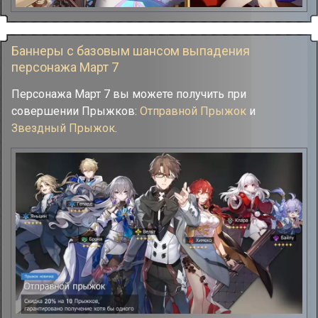
Баннеры с базовым шансом выпадения
персонажа Март 7
Персонажа Март 7 вы можете получить при
совершении Прыжков:
Отправной Прыжок
и
Звездный Прыжок
.