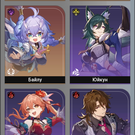
Байлу
Юйкун