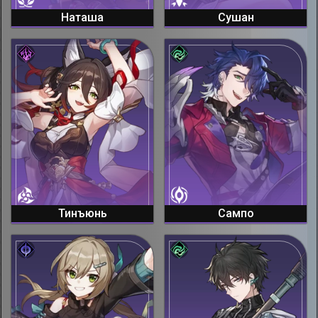
Наташа
Сушан
Тинъюнь
Сампо