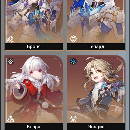
Броня
Гепард
Клара
Яньцин