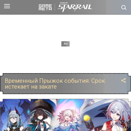
Временный Прыжок события: Срок
истекает на закате