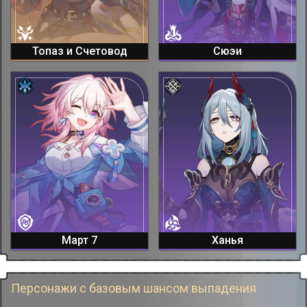
Топаз и Счетовод
Сюэи
Март 7
Ханья
Персонажи с базовым шансом выпадения