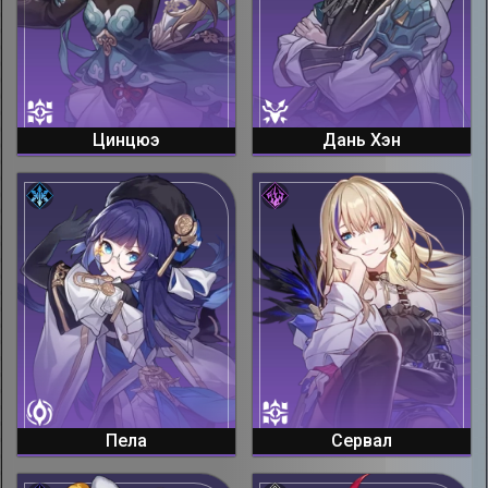
Цинцюэ
Дань Хэн
Пела
Сервал