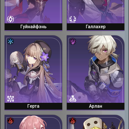
Гуйнайфэнь
Галлахер
Герта
Арлан