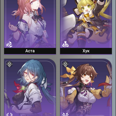
Аста
Хук