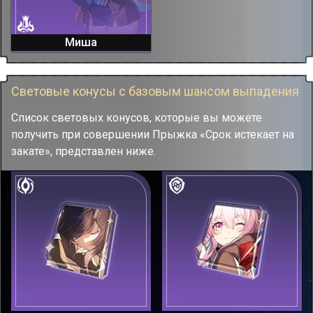
Миша
Световые конусы с базовым шансом выпадения
Список световых конусов, которые вы можете
получить при совершении Прыжка «Срок истекает на
закате», представлен ниже.