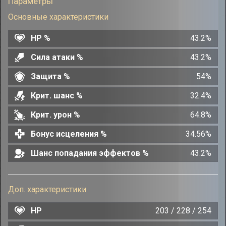
Параметры
Основные характеристики
HP %
43.2%
Сила атаки %
43.2%
Защита %
54%
Крит. шанс %
32.4%
Крит. урон %
64.8%
Бонус исцеления %
34.56%
Шанс попадания эффектов %
43.2%
Доп. характеристики
HP
203 / 228 / 254