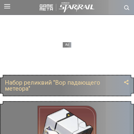
Набор реликвий "Вор падающего
метеора"