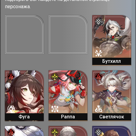
персонажа.
Бутхилл
Фуга
Раппа
Светлячок