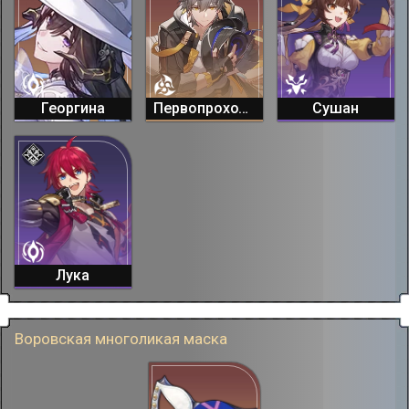
Георгина
Первопроходец (Мнимый)
Сушан
Лука
Воровская многоликая маска