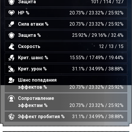
Защита
101 / 114 / 127
HP %
20.73% / 23.32% / 25.92%
Сила атаки %
20.73% / 23.32% / 25.92%
Защита %
25.92% / 29.16% / 32.4%
Скорость
12 / 13 / 15
Крит. шанс %
15.55% / 17.49% / 19.44%
Крит. урон %
31.1% / 34.99% / 38.88%
Шанс попадания
эффектов %
20.73% / 23.32% / 25.92%
Сопротивление
эффектам %
20.73% / 23.32% / 25.92%
Эффект пробития %
31.1% / 34.99% / 38.88%