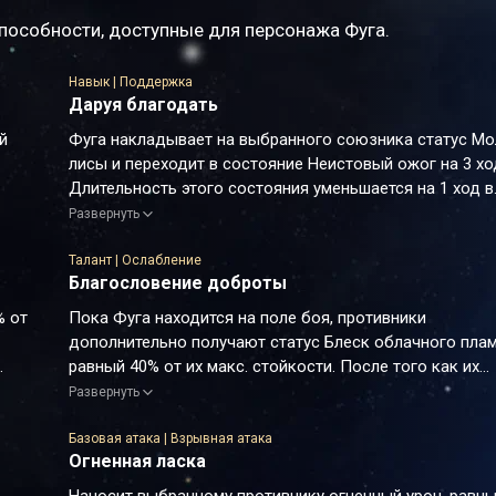
пособности, доступные для персонажа Фуга.
Навык | Поддержка
Даруя благодать
й
Фуга накладывает на выбранного союзника статус Мо
лисы и переходит в состояние Неистовый ожог на 3 хо
Длительность этого состояния уменьшается на 1 ход в
начале каждого хода Фуги, и статус Молитва лисы
Развернуть
действует только на последнюю цель навыка Фуги.
Статус Молитва лисы повышает эффект пробития сою
Талант | Ослабление
Благословение доброты
на 37.5% и позволяет его атакам истощать стойкость
противников без соответствующего типа уязвимости. 
% от
Пока Фуга находится на поле боя, противники
эффект равен 50% от изначального урона стойкости, и
дополнительно получают статус Блеск облачного плам
может складываться с другими эффектами, игнориру
равный 40% от их макс. стойкости. После того как их
типы уязвимости цели.
изначальная стойкость опускается до 0, продолжает
Развернуть
Состояние Неистовый ожог усиливает базовую атаку 
истощаться статус Блеск облачного пламени. Когда э
Когда союзник со статусом Молитва лисы выполняет а
статус опускается до 0, цель снова получает урон про
Базовая атака | Взрывная атака
Фуга имеет базовый шанс 100% понизить защиту
Огненная ласка
уязвимости.
атакованного противника на 23% на 2 хода.
Пока Фуга находится на поле боя и после того, как с