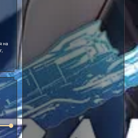
я на
г,
е