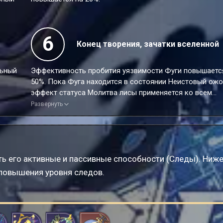
6
Конец творения, зачатки вселенной
льный
Эффективность пробития уязвимости Фуги повышаетс
50%. Пока Фуга находится в состоянии Неистовый ожо
эффект статуса Молитва лисы применяется ко всем
союзникам.
Развернуть
ь его активные и пассивные способности (Следы). Ниж
 повышения уровня следов.