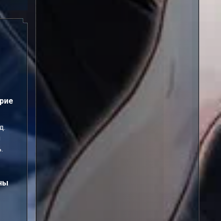
рие
д.
и
.
ны