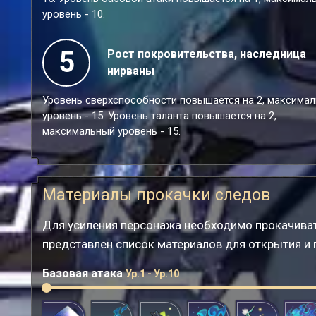
уровень - 10.
5
Рост покровительства, наследница
нирваны
Уровень сверхспособности повышается на 2, максима
уровень - 15. Уровень таланта повышается на 2,
максимальный уровень - 15.
Материалы прокачки следов
Для усиления персонажа необходимо прокачиват
представлен список материалов для открытия и
Базовая атака
Ур.1 - Ур.10