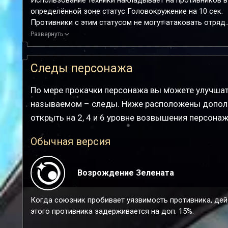
Использование техники накладывает на противников в
определённой зоне статус Головокружение на 10 сек.
Противники с этим статусом не могут атаковать отряд.
После атаки противника со статусом Головокружение
Развернуть
действие Фуги продвигается вперёд на 40%, и она имее
базовый шанс 100% наложить на всех противников эф
Следы персонажа
понижения защиты, описанный в её навыке, на 2 хода.
По мере прокачки персонажа вы можете улучшат
называемом – следы. Ниже расположены допол
открыть на 2, 4 и 6 уровне возвышения персонаж
Обычная версия
Возрождение Зелената
Когда союзник пробивает уязвимость противника, дей
этого противника задерживается на доп. 15%.