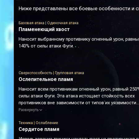
Ниже представлены все боевые особенности и с
Базовая атака | Одиночная атака
Пламенеющий хвост
Наносит выбранному противнику огненный урон, равны
140% от силы атаки Фуги.
Сверхспособность | Групповая атака
Ослепительное пламя
Наносит всем противникам огненный урон, равный 250
силы атаки Фуги. Эта атака истощает стойкость всех
противников вне зависимости от типов их уязвимости.
Противники с пробитой таким образом уязвимостью
Развернуть
получают эффект пробития огненной уязвимости.
Техника | Ослабление
Сердитое пламя