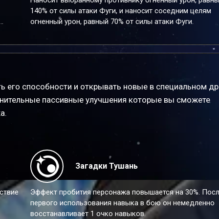
Наносит выбранному противнику огненный урон, равн
атакует противника с пробитой уязвимостью, урон
140% от силы атаки Фуги, и наносит соседним целям
стойкости этой атаки конвертируется в 125% урона
огненный урон, равный 70% от силы атаки Фуги.
суперпробития 1 раз.
т
фект
ь его способности и открывать новые в специальном др
нительные пассивные улучшения которые вы сможете
а.
Загадки Тушань
ствие
Эффект пробития персонажа повышается на 30%. Пос
первого использования навыка в бою он немедленно
восстанавливает 1 очко навыков.