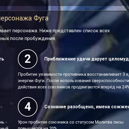
персонажа Фуга
вает персонажа. Ниже представлен список всех
пных после пробуждения.
2
ть
Приближение удачи дарует целомуд
Пробитие уязвимости противника восстанавливает 3 е
энергии Фуги. После использования сверхспособност
действия всех союзников продвигаются вперёд на 24%
4
Сознание разобщено, имена сожже
нь -
Урон пробития союзника со статусом Молитва лисы
ьный
повышается на 20%.