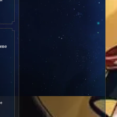
ый
еве
ле