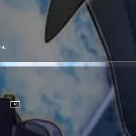
ли
фект