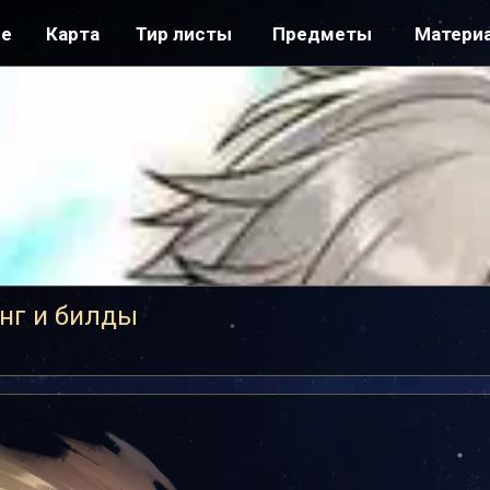
ре
Карта
Тир листы
Предметы
Матери
инг и билды