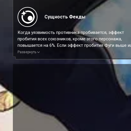
Сущность Фекды
Когда уязвимость противника пробивается, эффект
пробития всех союзников, кроме этого персонажа,
повышается на 6%. Если эффект пробития Фуги выше и
равен 220%, то эффект повышения эффекта пробития
Развернуть
дополнительно повышается на 12% на 2 хода. Этот эф
может складываться до 2 раз.