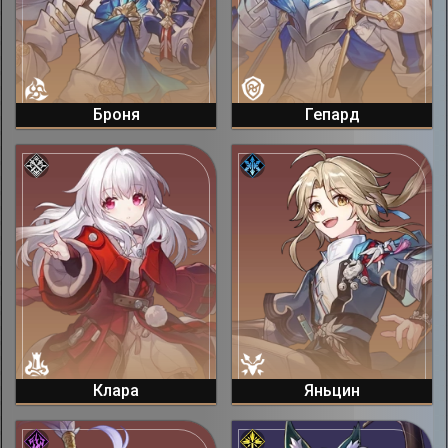
Броня
Гепард
Клара
Яньцин