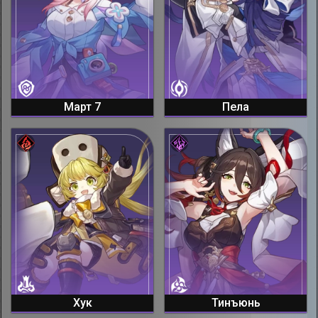
Март 7
Пела
Хук
Тинъюнь