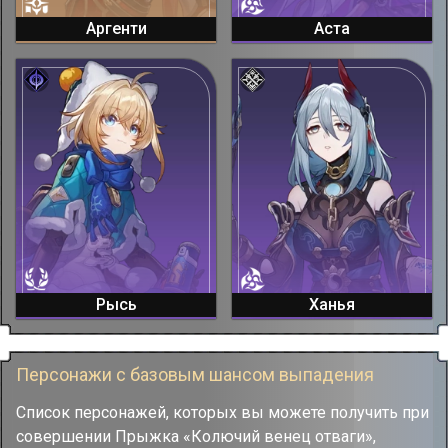
Аргенти
Аста
Рысь
Ханья
Персонажи с базовым шансом выпадения
Список персонажей, которых вы можете получить при
совершении Прыжка «Колючий венец отваги»,