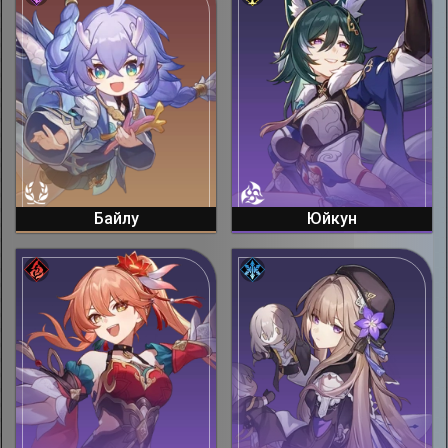
Байлу
Юйкун