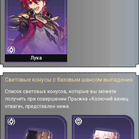
Лука
Световые конусы с базовым шансом выпадения
Список световых конусов, которые вы можете
получить при совершении Прыжка «Колючий венец
отваги», представлен ниже.