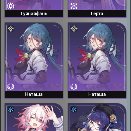
Гуйнайфэнь
Герта
Наташа
Наташа