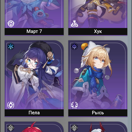
Март 7
Хук
Пела
Рысь