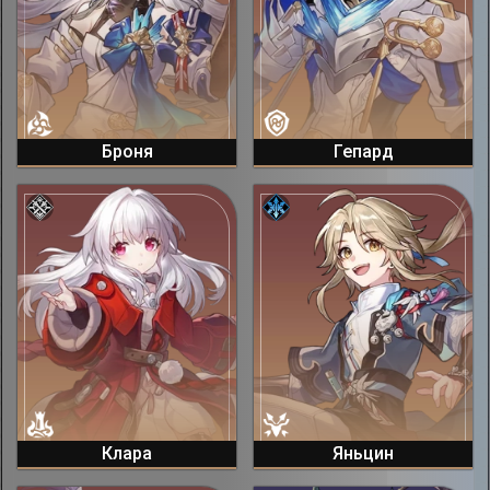
Броня
Гепард
Клара
Яньцин