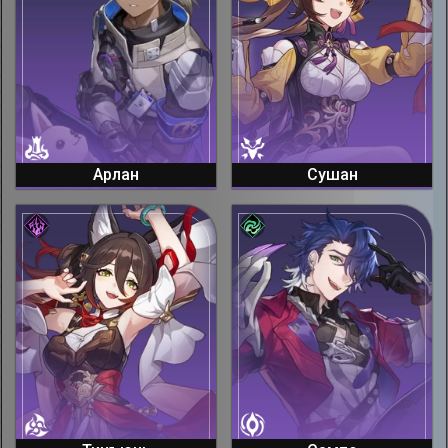
Арлан
Сушан