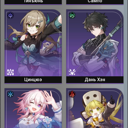
Тинъюнь
Сампо
Цинцюэ
Дань Хэн