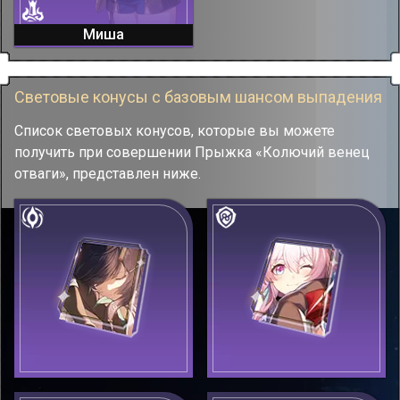
Миша
Световые конусы с базовым шансом выпадения
Список световых конусов, которые вы можете
получить при совершении Прыжка «Колючий венец
отваги», представлен ниже.