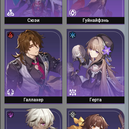
Сюэи
Гуйнайфэнь
Галлахер
Герта