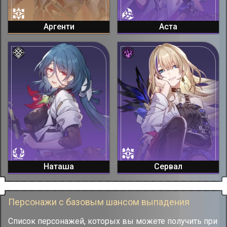
Аргенти
Аста
Наташа
Сервал
Персонажи с базовым шансом выпадения
Список персонажей, которых вы можете получить при