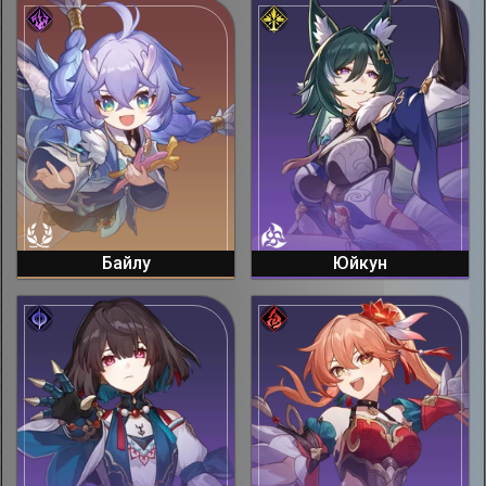
Байлу
Юйкун