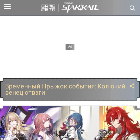
Временный Прыжок события: Колючий
венец отваги