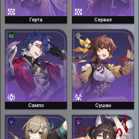
Герта
Сервал
Сампо
Сушан