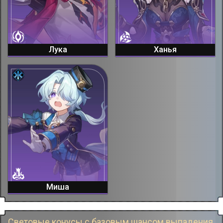
Лука
Ханья
Миша
Световые конусы с базовым шансом выпадения