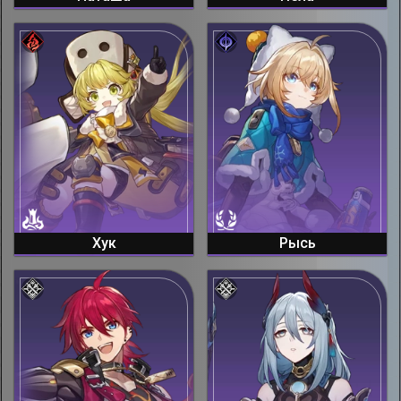
Хук
Рысь