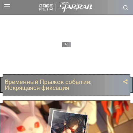
Временный Прыжок события:
Искрящаяся фиксация