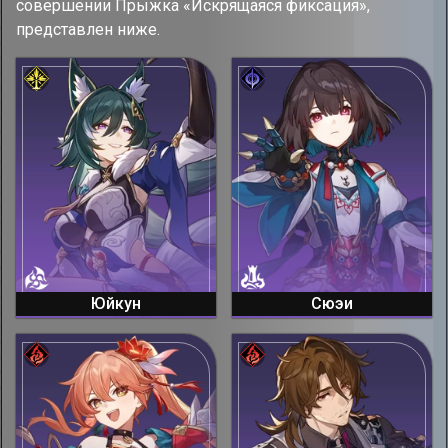
совершении Прыжка «Искрящаяся фиксация»,
представлен ниже.
Юйкун
Сюэи