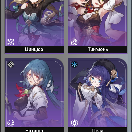
Цинцюэ
Тинъюнь
Наташа
Пела