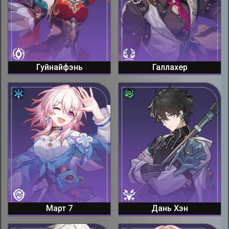
Гуйнайфэнь
Галлахер
Март 7
Дань Хэн