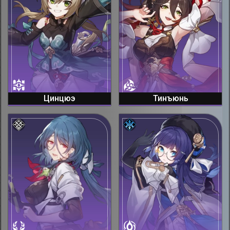
Цинцюэ
Тинъюнь