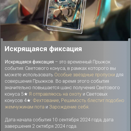
Искрящаяся фиксация
Искрящаяся фиксация
– это временный Прыжок
события: Светового конуса, в рамках которого вы
можете использовать
Особые звёздные пропуски
для
совершения Прыжков. Во время этого события
значительно повышается шанс получения Светового
конуса 5★
Я отправляюсь на охоту
и Световых
конусов 4★:
Фехтование
,
Решимость блестит подобно
жемчужинам пота
и
Зарождение себя
.
Дата начала события 10 сентября 2024 года, дата
завершения 2 октября 2024 года.