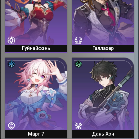
Гуйнайфэнь
Галлахер
Март 7
Дань Хэн