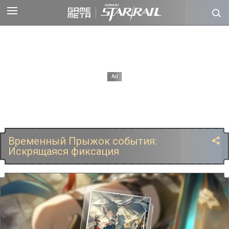
Временный Прыжок события:
Искрящаяся фиксация