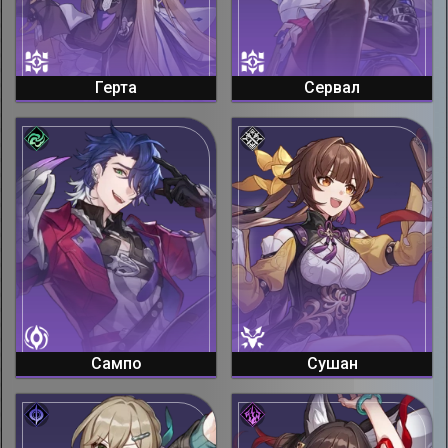
Герта
Сервал
Сампо
Сушан