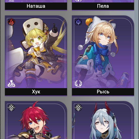
Наташа
Пела
Хук
Рысь