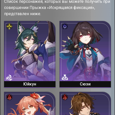
Список персонажей, которых вы можете получить при
совершении Прыжка «Искрящаяся фиксация»,
представлен ниже.
Юйкун
Сюэи