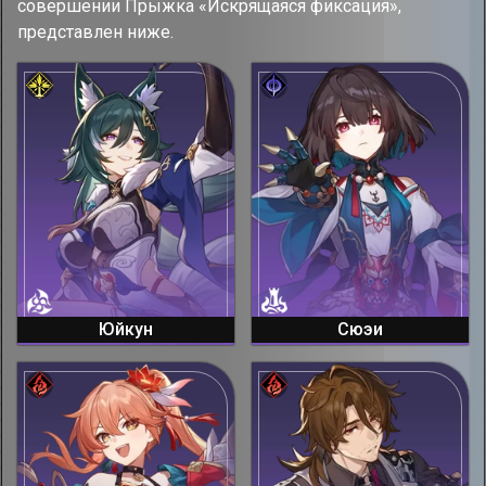
совершении Прыжка «Искрящаяся фиксация»,
представлен ниже.
Юйкун
Сюэи