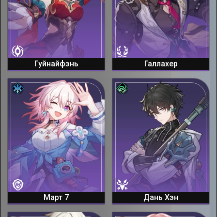
Гуйнайфэнь
Галлахер
Март 7
Дань Хэн