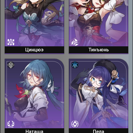
Цинцюэ
Тинъюнь
Наташа
Пела