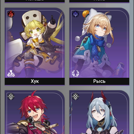
Хук
Рысь