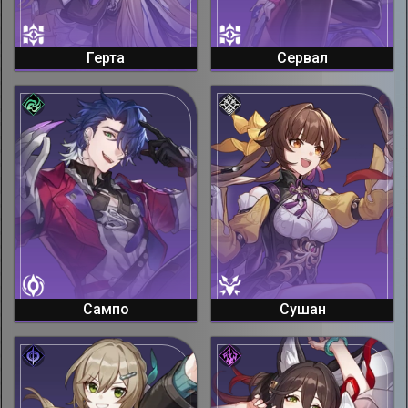
Герта
Сервал
Сампо
Сушан