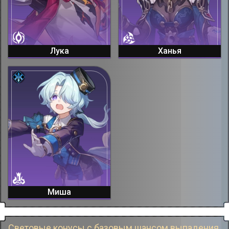
Лука
Ханья
Миша
Световые конусы с базовым шансом выпадения