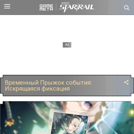
Временный Прыжок события:
Искрящаяся фиксация