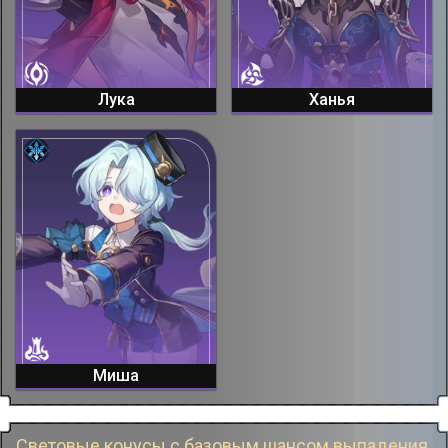
Лука
Ханья
Миша
Световые конусы с базовым шансом выпадения