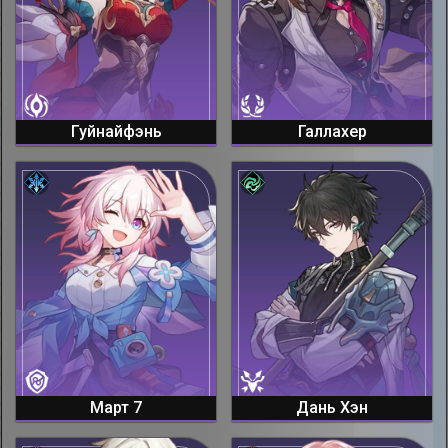
Гуйнайфэнь
Галлахер
Март 7
Дань Хэн