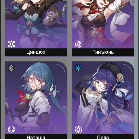
Цинцюэ
Тинъюнь
Наташа
Пела