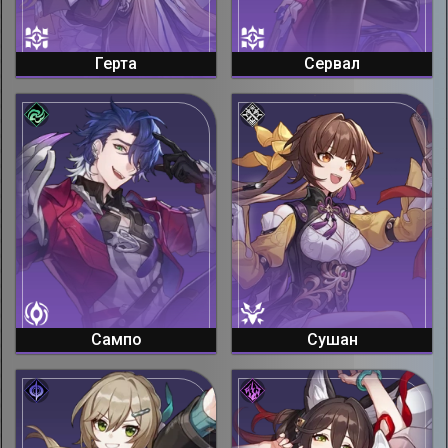
Герта
Сервал
Сампо
Сушан