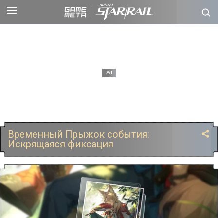
Временный Прыжок события:
Искрящаяся фиксация