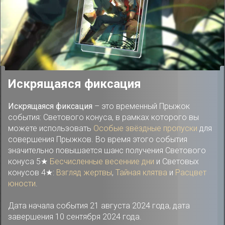
Искрящаяся фиксация
Искрящаяся фиксация
– это временный Прыжок
события: Светового конуса, в рамках которого вы
можете использовать
Особые звёздные пропуски
для
совершения Прыжков. Во время этого события
значительно повышается шанс получения Светового
конуса 5★
Бесчисленные весенние дни
и Световых
конусов 4★:
Взгляд жертвы
,
Тайная клятва
и
Расцвет
юности
.
Дата начала события 21 августа 2024 года, дата
завершения 10 сентября 2024 года.