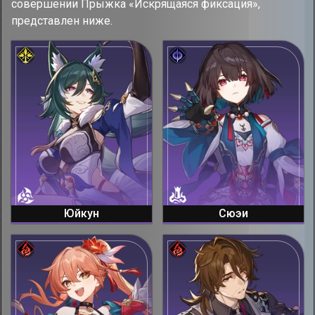
совершении Прыжка «Искрящаяся фиксация»,
представлен ниже.
Юйкун
Сюэи