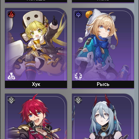
Хук
Рысь