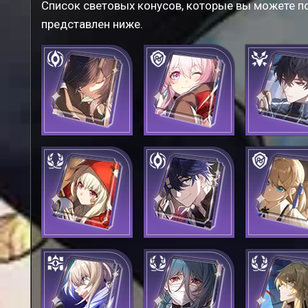
Список световых конусов, которые вы можете п
представлен ниже.
Спокойной ночи и
Первый день моей
Остаётся 
мирного сна
новой жизни
тишин
Общие чувства
Взгляд жертвы
Выбор Ла