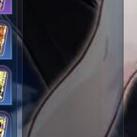
е
к!
ебес
лод