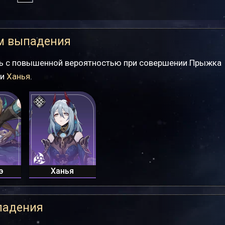
м выпадения
ть с повышенной вероятностью при совершении Прыжка
и
Ханья
.
э
Ханья
падения