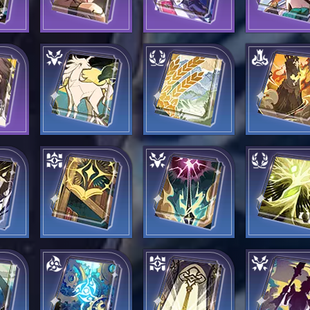
время
Решимость
Тренд
Больш
блестит подобно
галактического
подписо
жемчужинам пота
рынка
иев
Стрелы
Рог изобилия
Падение н
База данных
Выпущенная
Спелый п
стрела