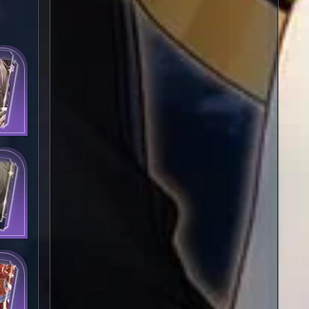
 себя
тва