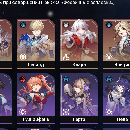
ь при совершении Прыжка «Фееричные всплески»,
Гепард
Клара
Яньци
Гуйнайфэнь
Герта
Пела