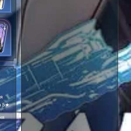
яние
ьност
ия
а 5★.
ия