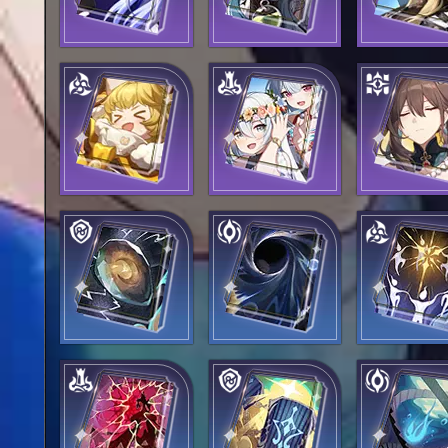
Пусть мир не
Беседа после
Идеальное 
стихает
операции
Танцуй! Танцуй!
Под голубым
Отдых ген
Танцуй!
небом
Янтарь
Пустота
Хор