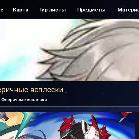
ре
Карта
Тир листы
Предметы
Матери
еричные всплески
Фееричные всплески