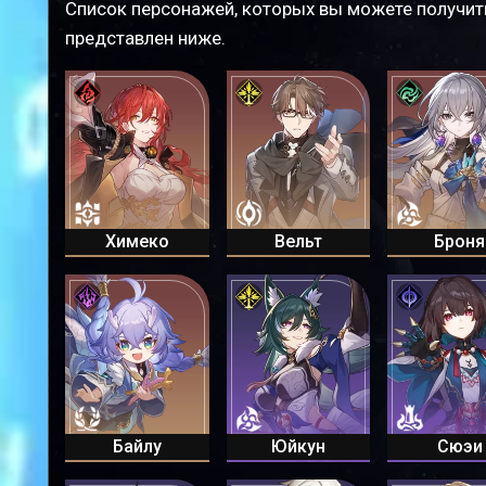
Список персонажей, которых вы можете получит
представлен ниже.
Химеко
Вельт
Броня
Байлу
Юйкун
Сюэи