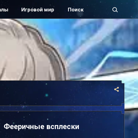
алы
Игровой мир
Фееричные всплески