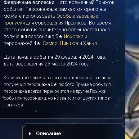
Фееричные всплески
– это временный Прыжок
события: Персонажа, в рамках которого вы
можете использовать
Особые звёздные
пропуски
для совершения Прыжков. Во время
этого события значительно повышается шанс
получения персонажа 5★
Искорка
и
персонажей 4★:
Сампо
,
Цинцюэ
и
Ханья
.
Дата начала события 29 февраля 2024 года,
дата завершения 26 марта 2024 года.
Количество Прыжков для гарантированного шанса
получения персонажа 5★ любого Прыжка события
персонажа всегда переносится на другие Прыжки
события персонажа, но не зависит от других типов
Прыжков.
Описание