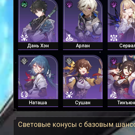
Дань Хэн
Арлан
Серва
Наташа
Сушан
Тинъю
Световые конусы с базовым шан