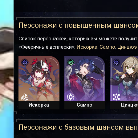
Персонажи с повышенным шансо
Список персонажей, которых вы можете получи
«Фееричные всплески»:
Искорка
,
Сампо
,
Цинцюэ
Искорка
Сампо
Цинцю
Персонажи с базовым шансом вы