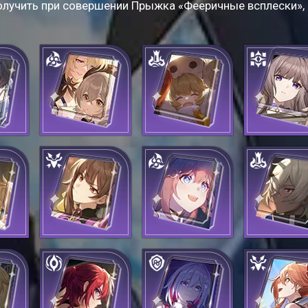
олучить при совершении Прыжка «Фееричные всплески»,
лишь
Воспоминания о
Кроты
Зарождение
а
прошлом
приветствуют тебя
ндау
Фехтование
Свидание со
Тайная кля
звёздами