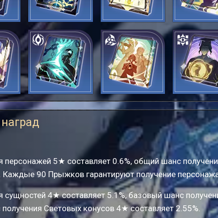
Сцепленные
Ключ от всех
Противосто
шестерни
дверей
зонты
Скрытая тень
Созвучие
Проницател
ь
 наград
я персонажей 5★ составляет 0.6%, общий шанс получен
%. Каждые 90 Прыжков гарантируют получение персонаж
я сущностей 4★ составляет 5.1%, базовый шанс получен
 получения Световых конусов 4★ составляет 2.55%.