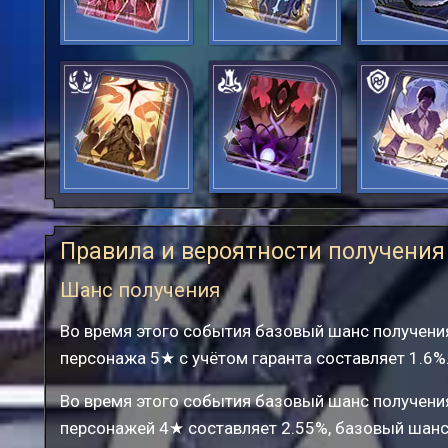
Расколовшийся
Оборона
Петля
дом
Размножение
Совместная
Новые гори
гибель
Правила и вероятности получения
Шанс получения
Во время этого события базовый шанс получени
персонажа 5★ с учётом гаранта составляет 1.6
Во время этого события базовый шанс получени
персонажей 4★ составляет 2.55%, базовый шанс