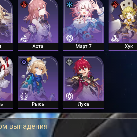
л
Аста
Март 7
Хук
нь
Рысь
Лука
сом выпадения