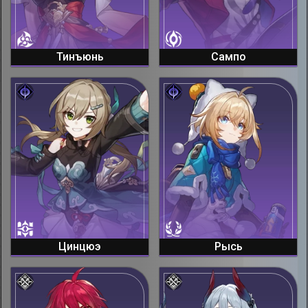
Тинъюнь
Сампо
Цинцюэ
Рысь