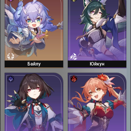
Байлу
Юйкун