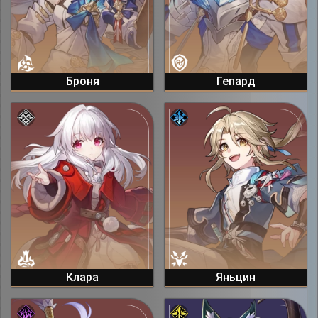
Броня
Гепард
Клара
Яньцин