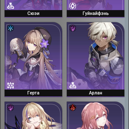
Сюэи
Гуйнайфэнь
Герта
Арлан