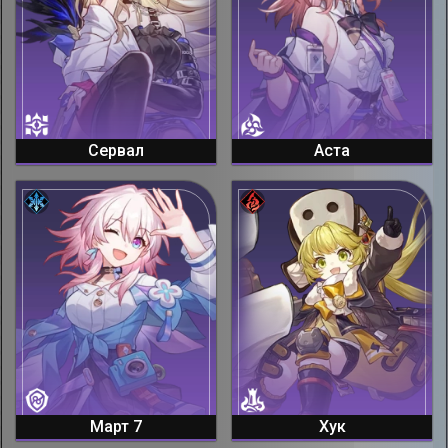
Сервал
Аста
Март 7
Хук