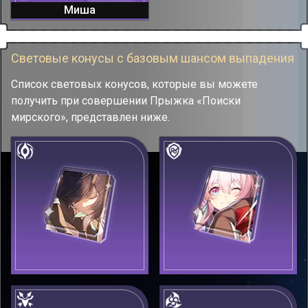
Миша
Световые конусы с базовым шансом выпадения
Список световых конусов, которые вы можете
получить при совершении Прыжка «Поиски
мирского», представлен ниже.