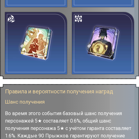
Правила и вероятности получения наград
Шанс получения
Во время этого события базовый шанс получения
персонажей 5★ составляет 0.6%, общий шанс
получения персонажа 5★ с учётом гаранта составляет
1.6%. Каждые 90 Прыжков гарантируют получение